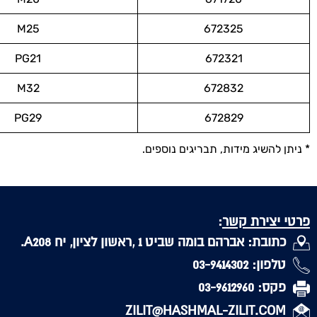
M25
672325
PG21
672321
M32
672832
PG29
672829
* ניתן להשיג מידות, תבריגים נוספים.
פרטי יצירת קשר
:
כתובת: אברהם בומה שביט 1 ,ראשון לציון, יח A208.
טלפון: 03-9414302
פקס: 03-9612960
ZILIT@HASHMAL-ZILIT.COM