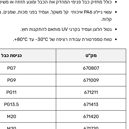
כולל מחזיק כבל פנימי המהדק את הכבל ומונע תזוזה או משיכ
עשוי ניילון PA6 איכותי קל משקל, ועמיד בפני מכות, שמנ
קלות.
נטול הלוגן ועמיד בקרני UV מותאם להתקנות חוץ.
טווח טמפרטורת עבודה רציפה של 30°C- עד 80°C+.
מק"ט
כניסת כבל
PG7
670807
PG9
671009
PG11
671211
PG13.5
671413
M20
671420
M20
671720