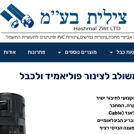
סות כבל
מוצרים נוספים
פתרונות
אודות
שולב לצינור פוליאמיד ולכבל
קצועי לחיבור ישיר
קשורת ובקרה. המחבר
משמש כנקודת מעבר בטוחה המשלבת תפקוד של מחבר צנרת וגלאנד (Cable
תבריג הבינלאומיים
EN 604, במטרה לספק מענה הנדסי רציף