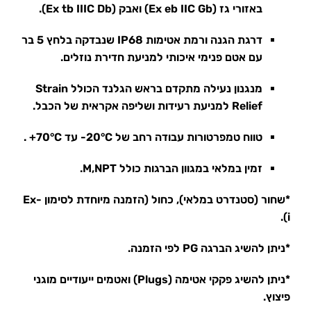
באזורי גז (Ex eb IIC Gb) ואבק (Ex tb IIIC Db).
דרגת הגנה ורמת אטימות IP68 שנבדקה בלחץ 5 בר
עם אטם פנימי איכותי למניעת חדירת נוזלים.
מנגנון נעילה מתקדם בראש הגלנד הכולל Strain
Relief למניעת רעידות ושליפה אקראית של הכבל.
טווח טמפרטורות עבודה רחב של 20°C- עד 70°C+ .
זמין במלאי במגוון הברגות כולל M,NPT.
*שחור (סטנדרט במלאי), כחול (הזמנה מיוחדת לסימון Ex-
i).
*ניתן להשיג הברגה PG לפי הזמנה.
*ניתן להשיג פקקי אטימה (Plugs) ואטמים ייעודיים מוגני
פיצוץ.