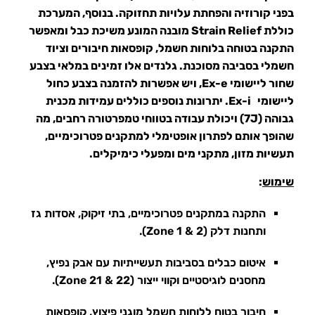
בפני קורוזיה והפחתת עלויות תחזוקה. בנוסף, המערכת
כוללת Strain Relief מובנה המונע משיכת כבל ומאפשר
התקנה בטוחה בלוחות חשמל, קופסאות חיבורים וציוד
חשמלי בסביבה מסוכנת. גלנדים אלו זמינים במלאי בצבע
שחור ליישומי Ex-e, ויש אפשרות להזמנה בצבע כחול
ליישומי Ex-i. יתרונות נוספים כוללים עמידות מכנית
גבוהה (7J) ויכולת עבודה בטווחי טמפרטורה רחבים, מה
שהופך אותם לפתרון אופטימלי למתקנים פטרוכימיים,
תעשיות מזון, מתקני מים ומפעלי כימיקלים.
שימוש
:
התקנה במתקנים פטרוכימיים, בתי זיקוק, אסדות גז
ותחנות דלק (Zone 1 & 2).
איטום כבלים בסביבות תעשייתיות עם אבק נפיץ,
מחסנים לוגיסטיים וקווי ייצור (Zone 21 & 22).
חיבור בטוח ללוחות חשמל מוגני פיצוץ, קופסאות