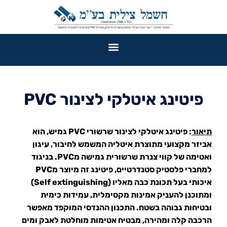
פיטינג איטלקי לצינור PVC
תיאור
: פיטינג איטלקי לצינור שרשורי PVC גמיש, הוא
אביזר מקצועי מתוצרת איטליה המשמש לחיבור, עיגון
ואטימה של קווי צנרת שרשורית גמישה מPVC. בניגוד
למחברי פלסטיק סטנדרטיים, פיטינג זה מיוצר מPVC
איכותי בעל תכונת כבה מאליו (Self extinguishing)
ומתוכנן להעניק אמינות מקסימלית, עמידות כימית
ובטיחות גבוהה בשטח. התכנון ההנדסי המוקפד מאפשר
הרכבה קלה ומהירה, מבטיח אטימות מוחלטת לאבק ומים