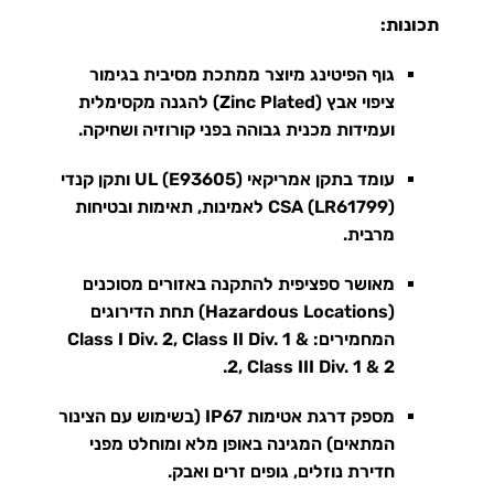
תכונות:
גוף הפיטינג מיוצר ממתכת מסיבית בגימור
ציפוי אבץ (Zinc Plated) להגנה מקסימלית
ועמידות מכנית גבוהה בפני קורוזיה ושחיקה
.
עומד בתקן אמריקאי UL (E93605) ותקן קנדי
CSA (LR61799) לאמינות, תאימות ובטיחות
מרבית
.
מאושר ספציפית להתקנה באזורים מסוכנים
(Hazardous Locations) תחת הדירוגים
המחמירים: Class I Div. 2, Class II Div. 1 &
.
2, Class III Div. 1 & 2
מספק דרגת אטימות IP67 (בשימוש עם הצינור
המתאים) המגינה באופן מלא ומוחלט מפני
חדירת נוזלים, גופים זרים ואבק
.